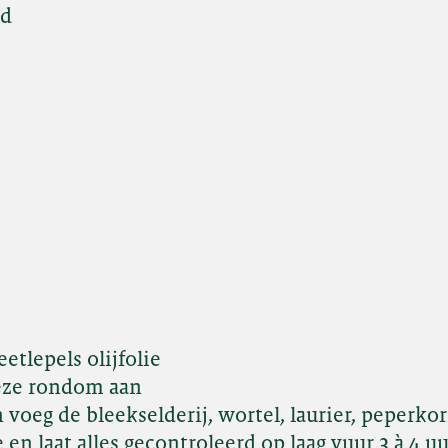
ld
etlepels olijfolie
eze rondom aan
 voeg de bleekselderij, wortel, laurier, peperkor
en laat alles gecontroleerd op laag vuur 3 à 4 u