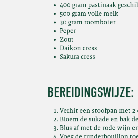
400 gram pastinaak geschi
500 gram volle melk
30 gram roomboter
Peper
Zout
Daikon cress
Sakura cress
BEREIDINGSWIJZE:
Verhit een stoofpan met 2 e
Bloem de sukade en bak d
Blus af met de rode wijn en
Voeg de runderbouillon toe 