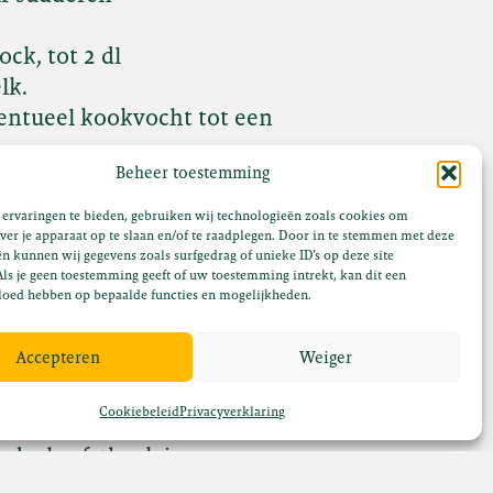
ck, tot 2 dl
lk.
ventueel kookvocht tot een
Beheer toestemming
 een oven plateau en
ervaringen te bieden, gebruiken wij technologieën zoals cookies om
ver je apparaat op te slaan en/of te raadplegen. Door in te stemmen met deze
n kunnen wij gegevens zoals surfgedrag of unieke ID's op deze site
jn (± 8 à 10 min)
ls je geen toestemming geeft of uw toestemming intrekt, kan dit een
loed hebben op bepaalde functies en mogelijkheden.
 af met een paar eetlepels van
Accepteren
Weiger
-jus en maak het romig met
Cookiebeleid
Privacyverklaring
ade, herfstbock jus en garneer