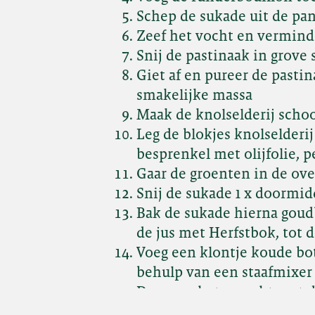
Schep de sukade uit de pan
Zeef het vocht en vermind
Snij de pastinaak in grove 
Giet af en pureer de past
smakelijke massa
Maak de knolselderij schoo
Leg de blokjes knolselder
besprenkel met olijfolie, 
Gaar de groenten in de ove
Snij de sukade 1 x doormi
Bak de sukade hierna goud
de jus met Herfstbok, tot 
Voeg een klontje koude bo
behulp van een staafmixer
Dresseer het gerecht met d
af met de cresson salade.