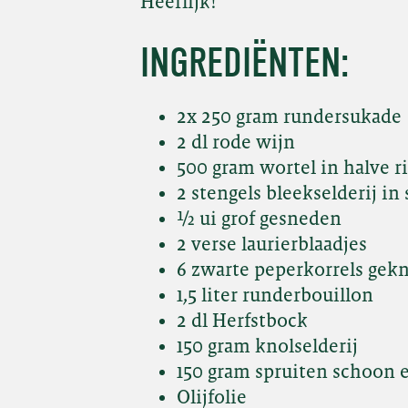
Heerlijk!
INGREDIËNTEN:
2x 250 gram rundersukade
2 dl rode wijn
500 gram wortel in halve r
2 stengels bleekselderij i
½ ui grof gesneden
2 verse laurierblaadjes
6 zwarte peperkorrels gek
1,5 liter runderbouillon
2 dl Herfstbock
150 gram knolselderij
150 gram spruiten schoon 
Olijfolie