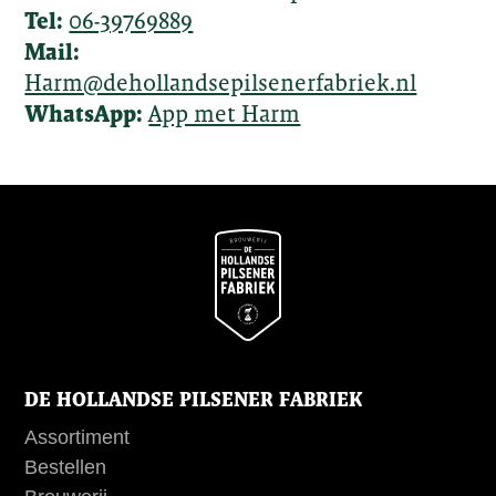
Tel:
06-39769889
Mail:
Harm@dehollandsepilsenerfabriek.nl
WhatsApp:
App met Harm
DE HOLLANDSE PILSENER FABRIEK
Assortiment
Bestellen