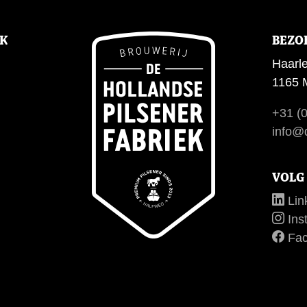
EK
BEZO
Haarl
1165 
+31 (0
info@d
VOLG
Lin
Ins
Fac