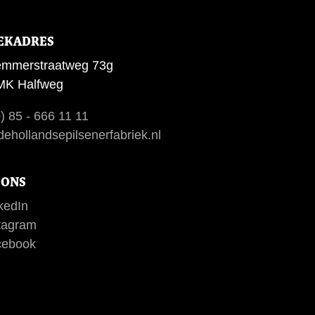
EKADRES
emmerstraatweg 73g
MK Halfweg
) 85 - 666 11 11
ehollandsepilsenerfabriek.nl
 ONS
kedIn
tagram
ebook