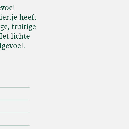
evoel
ertje heeft
e, fruitige
et lichte
dgevoel.