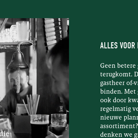
ALLES VOOR
Geen betere 
terugkomt. Da
gastheer of-
binden. Met 
ook door kwal
regelmatig v
nieuwe plann
assortiment?
die
“Eindeli
denken we gr