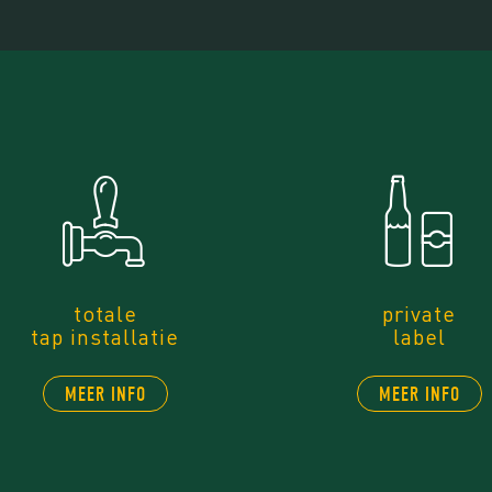
totale
private
tap installatie
label
MEER INFO
MEER INFO