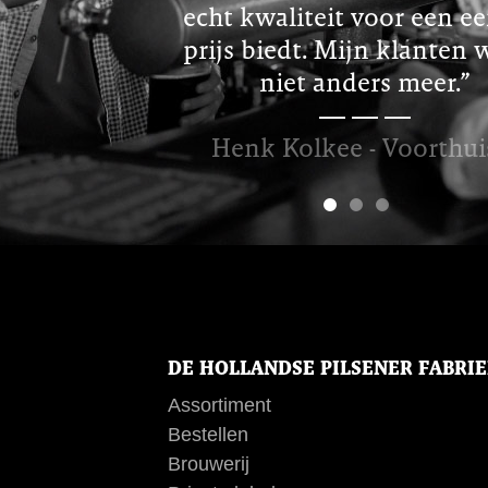
echt kwaliteit voor een ee
prijs biedt. Mijn klanten 
niet anders meer.”
Henk Kolkee - Voorthui
DE HOLLANDSE PILSENER FABRI
Assortiment
Bestellen
Brouwerij